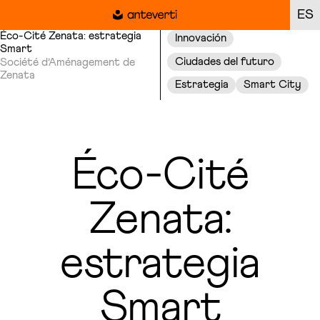
ES
Éco-Cité Zenata: estrategia
Innovación
Smart
Ciudades del futuro
Société d’Aménagement de
Zenata
Estrategia
Smart City
Éco-Cité
Zenata:
estrategia
Smart