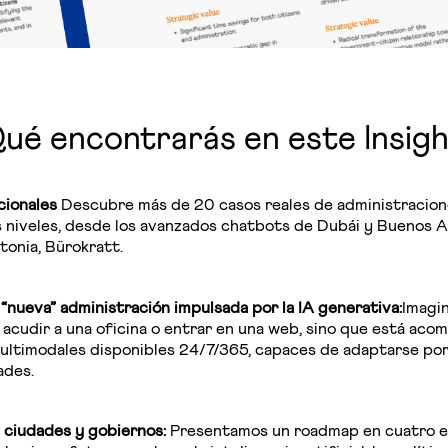
ué encontrarás en este Insigh
cionales
Descubre más de 20 casos reales de administracion
tos niveles, desde los avanzados chatbots de Dubái y Buenos A
tonia, Bürokratt.
“nueva” administración impulsada por la IA generativa:
Imagin
a acudir a una oficina o entrar en una web, sino que está a
ultimodales disponibles 24/7/365, capaces de adaptarse po
ades.
 ciudades y gobiernos:
Presentamos un roadmap en cuatro et