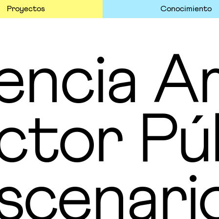
Proyectos
Conocimiento
encia Ar
ctor Púb
scenari