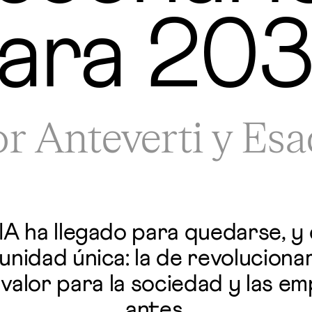
ara 20
r Anteverti y Es
 IA ha llegado para quedarse, y 
nidad única: la de revolucionar
 valor para la sociedad y las 
antes.