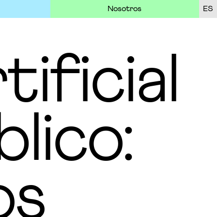
Nosotros
ES
tificial
lico:
os