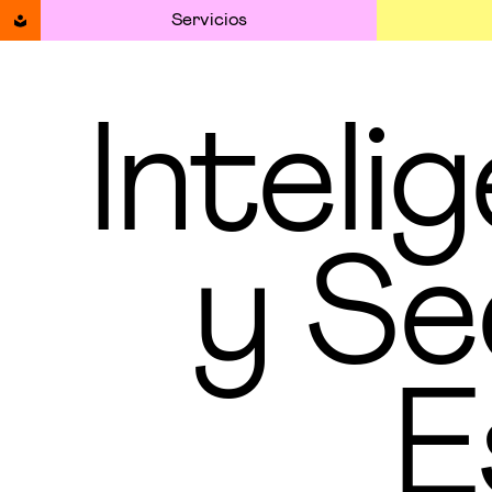
Servicios
Intelig
y Se
E