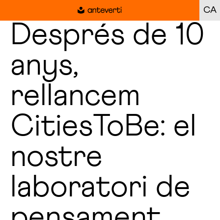
CA
Després de 10
anys,
rellancem
CitiesToBe: el
nostre
laboratori de
pensament