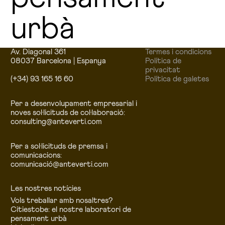
urbà
Av. Diagonal 361
Termes i condicions
08037 Barcelona | Espanya
Política de
privacitat
(+34) 93 165 16 60
Política de galetes
Per a desenvolupament empresarial i
noves sol·licituds de col·laboració:
consulting@anteverti.com
Per a sol·licituds de premsa i
comunicacions:
comunicació@anteverti.com
Les nostres notícies
Vols treballar amb nosaltres?
Citiestobe: el nostre laboratori de
pensament urbà